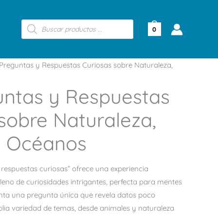
Búsqueda
de
0
productos
Preguntas y Respuestas Curiosas sobre Naturaleza,
untas y Respuestas
sobre Naturaleza,
y Océanos
 respuestas curiosas” ofrece una experiencia
leno de curiosidades intrigantes, perfecta para mentes
enta una pregunta única que revela datos poco
ia variedad de temas, desde animales y naturaleza