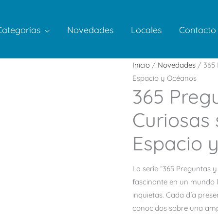
Categorias
Novedades
Locales
Contacto
Inicio
/
Novedades
/ 365 
Espacio y Océanos
365 Preg
Curiosas 
Espacio 
La serie “365 Preguntas y
fascinante en un mundo l
inquietas. Cada día pres
conocidos sobre una ampl