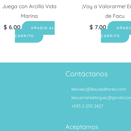
Juega con Arcilla Vida
¡Voy a Valorarme! E
Marina
de Facu
$
6.00
$
7.00
AÑADIR AL
AÑADI
CARRITO
CARRITO
Contáctanos
lexusec@lexuseditores.com
lexusmarketing.ec@gmail.co
+593 2 250 2427
Aceptamos