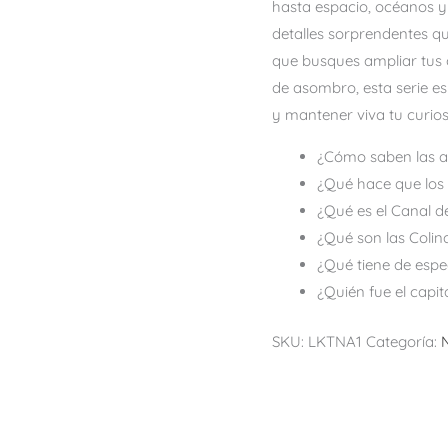
hasta espacio, océanos y
detalles sorprendentes q
que busques ampliar tus 
de asombro, esta serie e
y mantener viva tu curios
¿Cómo saben las a
¿Qué hace que los
¿Qué es el Canal 
¿Qué son las Colina
¿Qué tiene de espec
¿Quién fue el capi
SKU:
LKTNA1
Categoría: