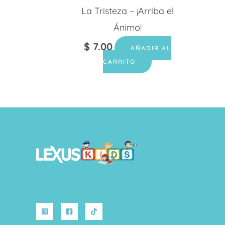
La Tristeza – ¡Arriba el
Ánimo!
$
7.00
AÑADIR AL
CARRITO