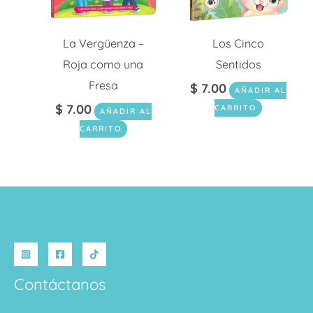
La Vergüenza –
Los Cinco
Roja como una
Sentidos
Fresa
$
7.00
AÑADIR AL
$
7.00
CARRITO
AÑADIR AL
CARRITO
Contáctanos