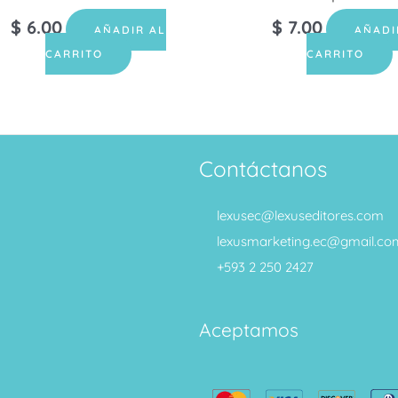
$
6.00
$
7.00
AÑADIR AL
AÑADI
CARRITO
CARRITO
Contáctanos
lexusec@lexuseditores.com
lexusmarketing.ec@gmail.co
+593 2 250 2427
Aceptamos