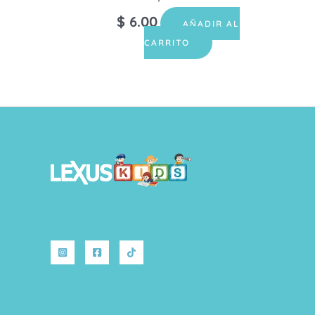
$
6.00
AÑADIR AL
CARRITO