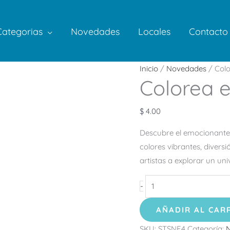
Categorias
Novedades
Locales
Contacto
Colorea
Inicio
/
Novedades
/ Colo
Colorea 
en
Super
Neón
$
4.00
4
Descubre el emocionante 
cantidad
colores vibrantes, divers
artistas a explorar un un
-
AÑADIR AL CAR
SKU:
STSNE4
Categoría: