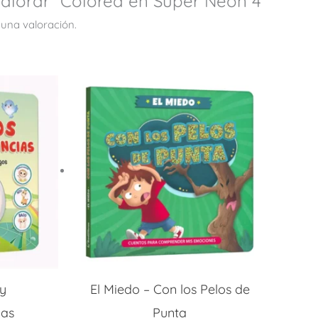
valorar “Colorea en Super Neón 4”
 una valoración.
y
El Miedo – Con los Pelos de
ias
Punta