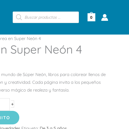
Búsqueda
de
0
productos
rea en Super Neón 4
en Super Neón 4
mundo de Súper Neón, libros para colorear llenos de
ión y creatividad. Cada página invita a los pequeños
iverso mágico de realeza y fantasía.
+
RITO
Novedades
Etiqueta:
De 3 a 5 años