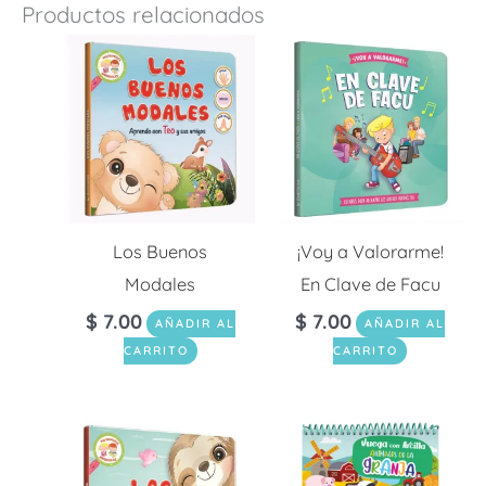
Productos relacionados
Los Buenos
¡Voy a Valorarme!
Modales
En Clave de Facu
$
7.00
$
7.00
AÑADIR AL
AÑADIR AL
CARRITO
CARRITO