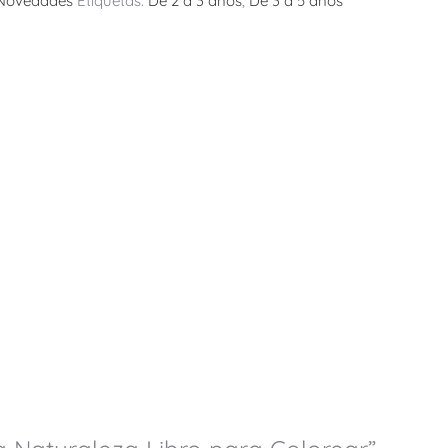
Novedades
Etiquetas:
De 2 a 3 años
,
De 3 a 5 años