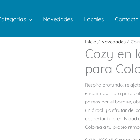
Categorias
Novedades
Locales
Contacto
Inicio
/
Novedades
/ Cozy
Cozy en l
para Col
Respira profundo, relájate
encantador libro para col
paseos por el bosque, obs
un árbol y disfrutar del c
despertar tu creatividad 
Colorea a tu propio ritmo 