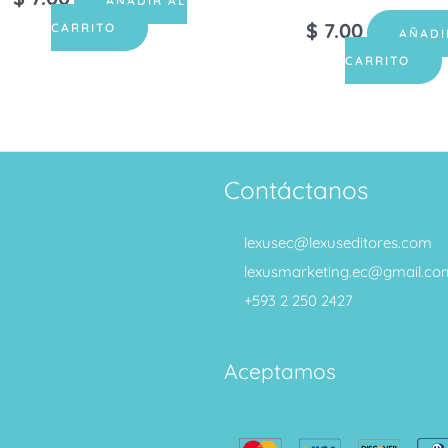
AÑADIR AL
$
7.00
CARRITO
AÑADI
CARRITO
Contáctanos
lexusec@lexuseditores.com
lexusmarketing.ec@gmail.co
+593 2 250 2427
Aceptamos