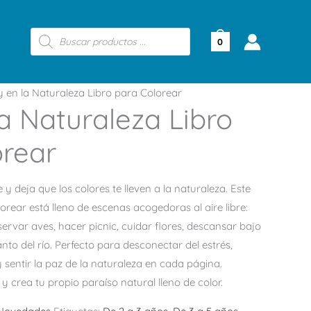
Búsqueda
de
0
productos
 en la Naturaleza Libro para Colorear
a Naturaleza Libro
orear
 y deja que los colores te lleven a la naturaleza. Este
orear está lleno de escenas acogedoras al aire libre:
ervar aves, hacer picnic, cuidar flores, descansar bajo
anto del río. Perfecto para desconectar del estrés,
y sentir la paz de la naturaleza en cada página.
y crea tu propio paraíso natural lleno de color.