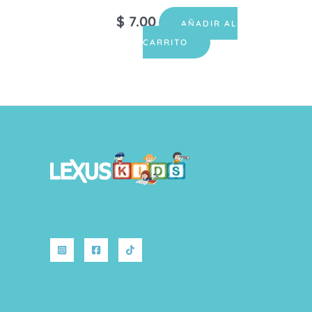
$
7.00
AÑADIR AL
CARRITO