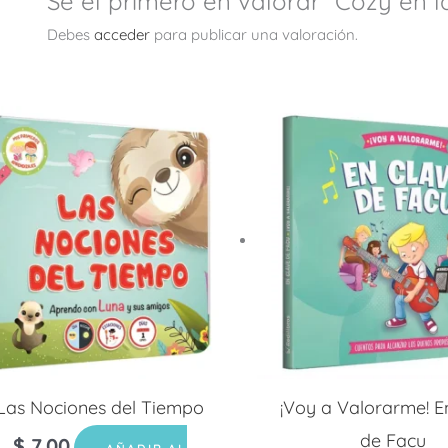
Sé el primero en valorar “Cozy en l
Debes
acceder
para publicar una valoración.
Las Nociones del Tiempo
¡Voy a Valorarme! E
de Facu
$
7.00