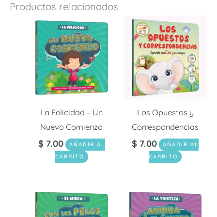
Productos relacionados
La Felicidad – Un
Los Opuestos y
Nuevo Comienzo
Correspondencias
$
7.00
$
7.00
AÑADIR AL
AÑADIR AL
CARRITO
CARRITO