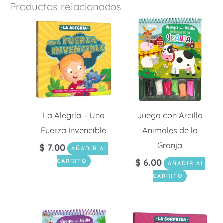
Productos relacionados
La Alegría – Una
Juega con Arcilla
Fuerza Invencible
Animales de la
Granja
$
7.00
AÑADIR AL
$
6.00
CARRITO
AÑADIR AL
CARRITO