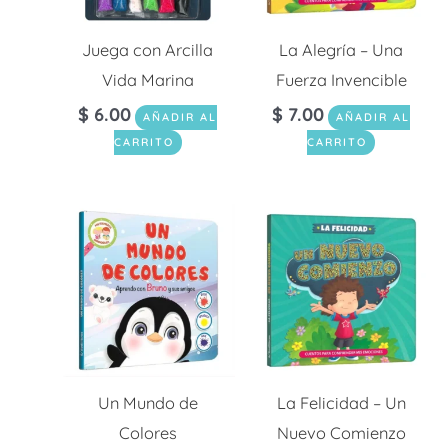
Juega con Arcilla
La Alegría – Una
Vida Marina
Fuerza Invencible
$
6.00
$
7.00
AÑADIR AL
AÑADIR AL
CARRITO
CARRITO
Un Mundo de
La Felicidad – Un
Colores
Nuevo Comienzo