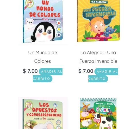
Un Mundo de
La Alegría – Una
Colores
Fuerza Invencible
$
7.00
$
7.00
AÑADIR AL
AÑADIR AL
CARRITO
CARRITO