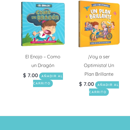
El Enojo – Como
¡Voy a ser
un Dragón
Optimista! Un
Plan Brillante
$
7.00
AÑADIR AL
$
7.00
CARRITO
AÑADIR AL
CARRITO