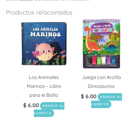
Productos relacionados
Los Animales
Juega con Arcilla
Marinos – Libro
Dinosaurios
para el Baño
$
6.00
AÑADIR AL
$
6.00
CARRITO
AÑADIR AL
CARRITO