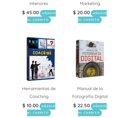
Interiores
Marketing
$
45.00
$
20.00
AÑADIR
AÑADIR
AL CARRITO
AL CARRITO
Herramientas de
Manual de la
Coaching
Fotografía Digital
$
10.00
$
22.50
AÑADIR
AÑADIR
AL CARRITO
AL CARRITO