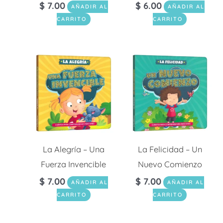
$
7.00
$
6.00
AÑADIR AL
AÑADIR AL
CARRITO
CARRITO
La Alegría – Una
La Felicidad – Un
Fuerza Invencible
Nuevo Comienzo
$
7.00
$
7.00
AÑADIR AL
AÑADIR AL
CARRITO
CARRITO