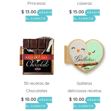
Princesas
caseras
$
13.00
$
15.00
AÑADIR
AÑADIR
AL CARRITO
AL CARRITO
30 recetas de
Galletas
Chocolates
deliciosas recetas
$
10.00
$
10.00
AÑADIR
AÑADIR
AL CARRITO
AL CARRITO