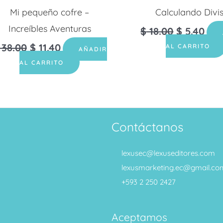
Mi pequeño cofre –
Calculando Divi
Increíbles Aventuras
$
18.00
$
5.40
38.00
$
11.40
AL CARRITO
AÑADIR
AL CARRITO
Contáctanos
lexusec@lexuseditores.com
lexusmarketing.ec@gmail.co
+593 2 250 2427
Aceptamos