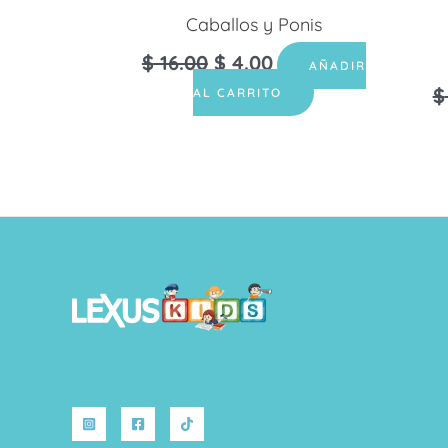
Caballos y Ponis
$
16.00
$
4.00
AÑADIR
$
AL CARRITO