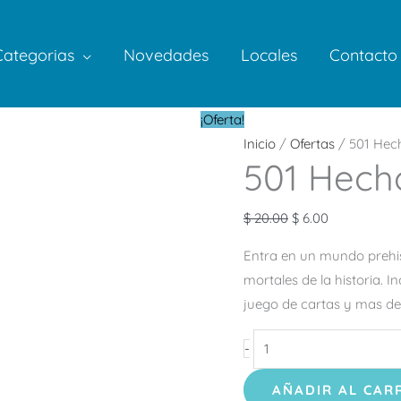
Categorias
Novedades
Locales
Contacto
501
El
El
¡Oferta!
Hechos
precio
precio
Inicio
/
Ofertas
/ 501 Hec
501 Hech
de
original
actual
Dinosaurios
era:
es:
cantidad
$ 20.00.
$ 6.00.
$
20.00
$
6.00
Entra en un mundo prehis
mortales de la historia. 
juego de cartas y mas de 
-
AÑADIR AL CAR