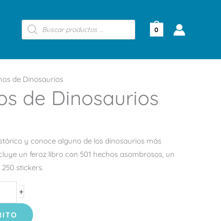
Búsqueda
de
0
productos
hos de Dinosaurios
os de Dinosaurios
tórico y conoce alguno de los dinosaurios más
Incluye un feroz libro con 501 hechos asombrosos, un
250 stickers.
+
RITO