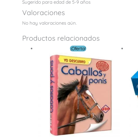
Sugerido para edad de 5-9 años
Valoraciones
No hay valoraciones aún.
Productos relacionados
El
El
¡Oferta!
precio
precio
original
actual
era:
es:
$ 16.00.
$ 4.00.