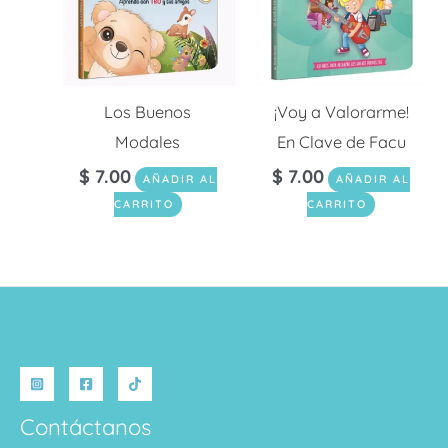
Los Buenos
¡Voy a Valorarme!
Modales
En Clave de Facu
$
7.00
$
7.00
AÑADIR AL
AÑADIR AL
CARRITO
CARRITO
Contáctanos