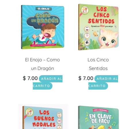
El Enojo – Como
Los Cinco
un Dragón
Sentidos
$
7.00
$
7.00
AÑADIR AL
AÑADIR AL
CARRITO
CARRITO