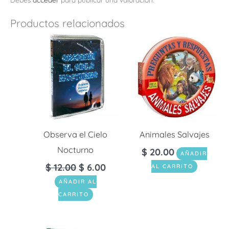
Productos relacionados
Observa el Cielo
Animales Salvajes
Nocturno
$
20.00
AÑADIR
$
12.00
$
6.00
AL CARRITO
AÑADIR AL
CARRITO