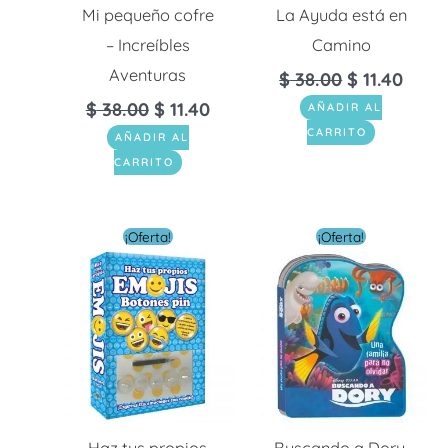
Mi pequeño cofre
La Ayuda está en
– Increíbles
Camino
Aventuras
$
38.00
$
11.40
$
38.00
$
11.40
AÑADIR AL
CARRITO
AÑADIR AL
CARRITO
El
El
El
El
¡Oferta!
¡Oferta!
precio
precio
precio
preci
original
actual
original
actua
era:
es:
era:
es:
$ 28.00.
$ 8.40.
$ 21.00.
$ 6.30