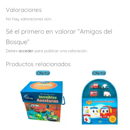
Valoraciones
No hay valoraciones aún.
Sé el primero en valorar “Amigos del
Bosque”
Debes
acceder
para publicar una valoración.
Productos relacionados
El
El
El
El
¡Oferta!
¡Oferta!
precio
precio
precio
preci
original
actual
original
actua
era:
es:
era:
es:
$ 38.00.
$ 11.40.
$ 38.00.
$ 11.4