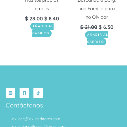
Haz tus propios
Buscando a Dory,
emojis
una Familia para
no Olvidar
$
28.00
$
8.40
$
21.00
$
6.30
AÑADIR AL
CARRITO
AÑADIR AL
CARRITO
Contáctanos
lexusec@lexuseditores.com
lexusmarketing.ec@gmail.com