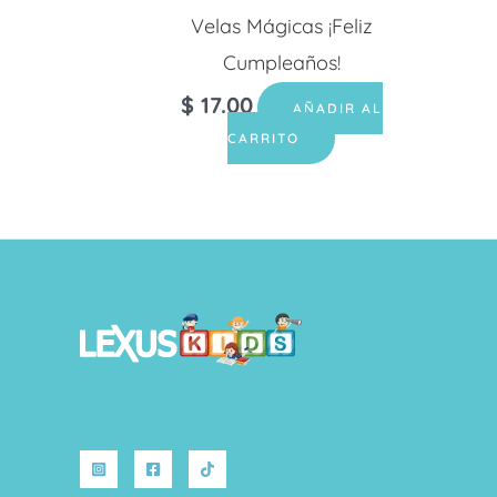
Velas Mágicas ¡Feliz
Cumpleaños!
$
17.00
AÑADIR AL
CARRITO