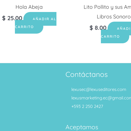
Hola Abeja
Lito Pollito y sus A
Libros Sonoro
$
25.00
AÑADIR AL
$
8.00
CARRITO
AÑADI
CARRITO
Contáctanos
lexusec@lexuseditores.com
lexusmarketing.ec@gmail.co
+593 2 250 2427
Aceptamos