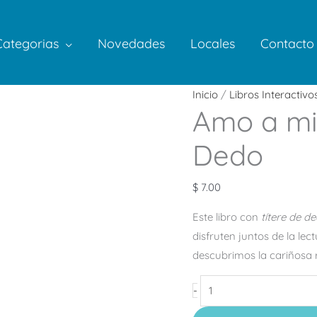
Categorias
Novedades
Locales
Contacto
Amo
Inicio
/
Libros Interactivo
Amo a mi
a
mi
Dedo
Mamá
–
$
7.00
Títere
de
Este libro con
títere de d
Dedo
disfruten juntos de la lec
cantidad
descubrimos la cariñosa
-