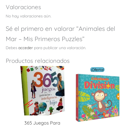
Valoraciones
No hay valoraciones aún.
Sé el primero en valorar “Animales del
Mar – Mis Primeros Puzzles”
Debes
acceder
para publicar una valoración.
Productos relacionados
El
El
¡Oferta!
precio
preci
original
actua
era:
es:
$ 18.00.
$ 5.40
365 Juegos Para