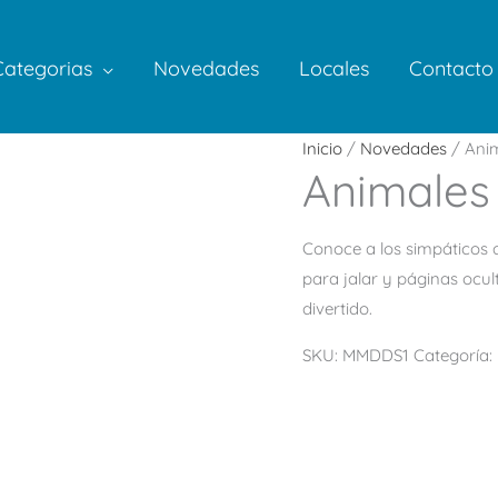
Categorias
Novedades
Locales
Contacto
Inicio
/
Novedades
/ Anim
Animales 
Conoce a los simpáticos 
para jalar y páginas ocu
divertido.
SKU:
MMDDS1
Categoría: