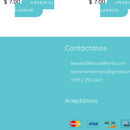
$
7.00
$
7.00
AÑADIR AL
AÑADI
CARRITO
CARRITO
Contáctanos
lexusec@lexuseditores.com
lexusmarketing.ec@gmail.co
+593 2 250 2427
Aceptamos