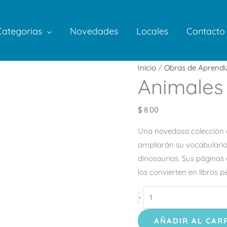
Categorias
Novedades
Locales
Contacto
Animales
Inicio
/
Obras de Aprendi
Animales 
–
Levanta
Tapitas
$
8.00
cantidad
Una novedosa colección d
ampliarán su vocabulario
dinosaurios. Sus páginas 
los convierten en libros 
-
AÑADIR AL CAR