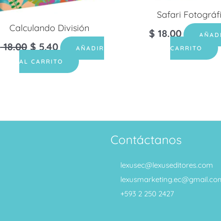
Safari Fotográf
Calculando División
$
18.00
AÑAD
$
18.00
$
5.40
AÑADIR
CARRITO
AL CARRITO
Contáctanos
lexusec@lexuseditores.com
lexusmarketing.ec@gmail.co
+593 2 250 2427