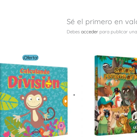
Sé el primero en val
Debes
acceder
para publicar una
El
El
¡Oferta!
precio
precio
original
actual
era:
es:
$ 18.00.
$ 5.40.