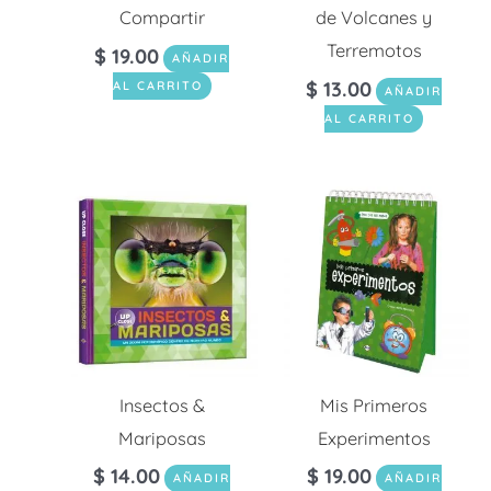
Compartir
de Volcanes y
Terremotos
$
19.00
AÑADIR
$
13.00
AL CARRITO
AÑADIR
AL CARRITO
Insectos &
Mis Primeros
Mariposas
Experimentos
$
14.00
$
19.00
AÑADIR
AÑADIR