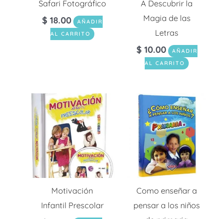
Safari Fotográfico
A Descubrir la
Magia de las
$
18.00
AÑADIR
Letras
AL CARRITO
$
10.00
AÑADIR
AL CARRITO
Motivación
Como enseñar a
Infantil Prescolar
pensar a los niños