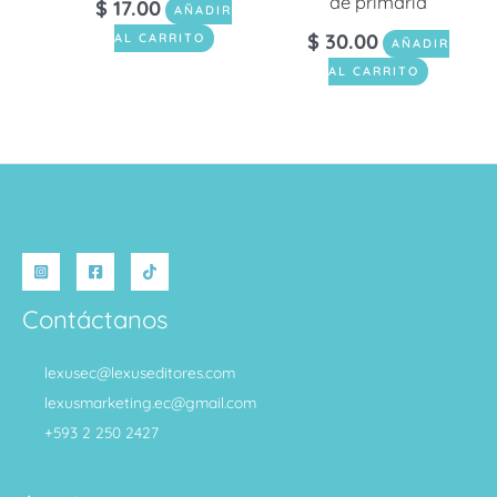
de primaria
$
17.00
AÑADIR
$
30.00
AL CARRITO
AÑADIR
AL CARRITO
Contáctanos
lexusec@lexuseditores.com
lexusmarketing.ec@gmail.com
+593 2 250 2427