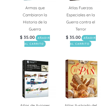
Armas que
Atlas Fuerzas
Cambiaron la
Especiales en la
Historia de la
Guerra contra el
Guerra
Terror
$
35.00
$
35.00
AÑADIR
AÑADIR
AL CARRITO
AL CARRITO
Atlas de Aviones
Atlas Ilustrado del