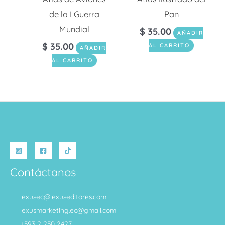
de la I Guerra
Pan
Mundial
$
35.00
AÑADIR
$
35.00
AL CARRITO
AÑADIR
AL CARRITO
Contáctanos
lexusec@lexuseditores.com
lexusmarketing.ec@gmail.com
+593 2 250 2427