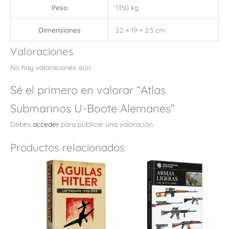
Peso
1.150 kg
Dimensiones
22 × 19 × 2.5 cm
Valoraciones
No hay valoraciones aún.
Sé el primero en valorar “Atlas
Submarinos U-Boote Alemanes”
Debes
acceder
para publicar una valoración.
Productos relacionados