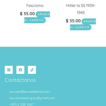
Fascismo
Hitler la SS 1939-
1945
$
35.00
AÑADIR
$
35.00
AL CARRITO
AÑADIR
AL CARRITO
Contáctanos
lexusec@lexuseditores.com
lexusmarketing.ec@gmail.com
+593 2 250 2427