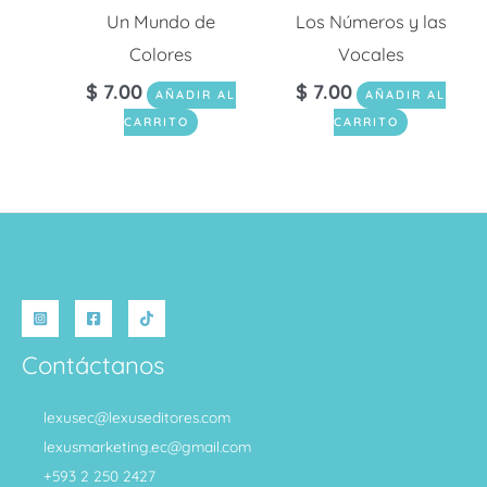
Un Mundo de
Los Números y las
Colores
Vocales
$
7.00
$
7.00
AÑADIR AL
AÑADIR AL
CARRITO
CARRITO
Contáctanos
lexusec@lexuseditores.com
lexusmarketing.ec@gmail.com
+593 2 250 2427