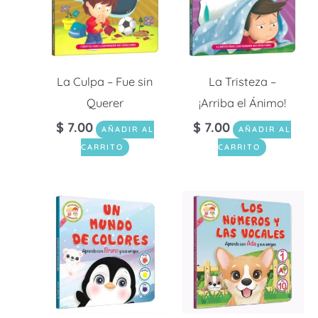
La Culpa – Fue sin
La Tristeza –
Querer
¡Arriba el Ánimo!
$
7.00
$
7.00
AÑADIR AL
AÑADIR AL
CARRITO
CARRITO