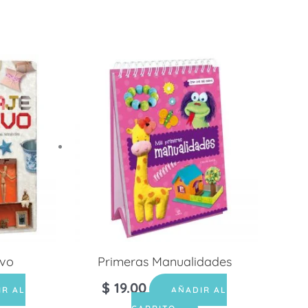
ivo
Primeras Manualidades
$
19.00
IR AL
AÑADIR AL