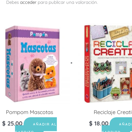
Debes
acceder
para publicar una valoración.
Pompom Mascotas
Reciclaje Creat
$
25.00
$
18.00
AÑADIR AL
AÑAD