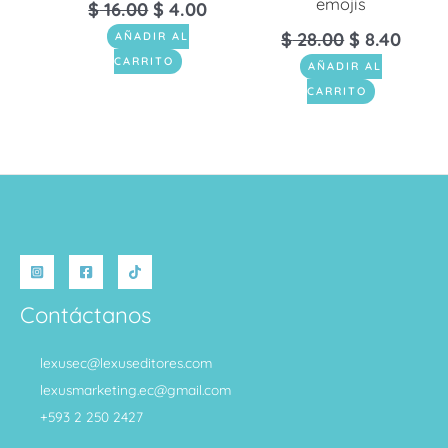
emojis
$
16.00
$
4.00
$
28.00
$
8.40
AÑADIR AL
CARRITO
AÑADIR AL
CARRITO
Contáctanos
lexusec@lexuseditores.com
lexusmarketing.ec@gmail.com
+593 2 250 2427