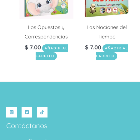
Los Opuestos y
Las Nociones del
Correspondencias
Tiempo
$
7.00
$
7.00
AÑADIR AL
AÑADIR AL
CARRITO
CARRITO
Contáctanos