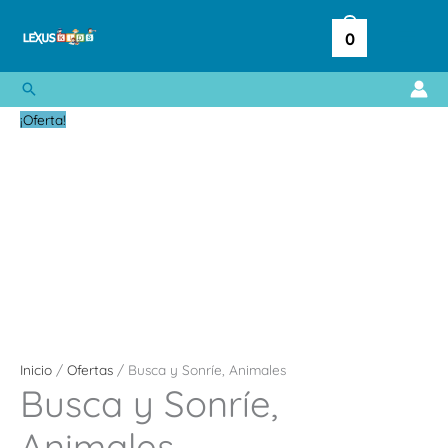
Ir
al
0
contenido
Buscar
El
El
¡Oferta!
precio
precio
original
actual
era:
es:
$ 14.00.
$ 4.20.
Inicio
/
Ofertas
/ Busca y Sonríe, Animales
Busca y Sonríe,
Animales