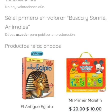
No hay valoraciones aún.
Sé el primero en valorar “Busca y Sonríe,
Animales”
Debes
acceder
para publicar una valoración.
Productos relacionados
El
El
¡Oferta!
precio
precio
original
actual
era:
es:
$ 16.00.
$ 4.80.
Mi Primer Maletín
El Antiguo Egipto
$
20.00
$
10.00