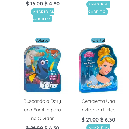
$
16.00
$
4.80
AÑADIR AL
AÑADIR AL
CARRITO
CARRITO
El
El
El
El
¡Oferta!
¡Oferta!
precio
precio
precio
preci
original
actual
original
actua
era:
es:
era:
es:
$ 21.00.
$ 6.30.
$ 21.00.
$ 6.30
Buscando a Dory,
Cenicienta Una
una Familia para
Invitación Única
no Olvidar
$
21.00
$
6.30
$
21.00
$
6.30
AÑADIR AL