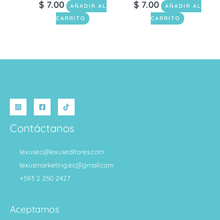
$
7.00
$
7.00
AÑADIR AL
AÑADIR AL
CARRITO
CARRITO
Contáctanos
lexusec@lexuseditores.com
lexusmarketing.ec@gmail.com
+593 2 250 2427
Aceptamos