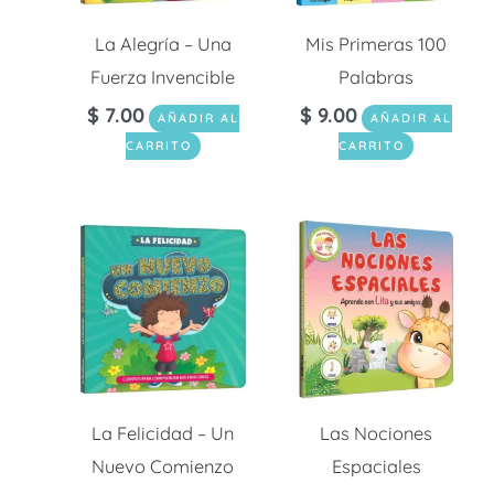
La Alegría – Una
Mis Primeras 100
Fuerza Invencible
Palabras
$
7.00
$
9.00
AÑADIR AL
AÑADIR AL
CARRITO
CARRITO
La Felicidad – Un
Las Nociones
Nuevo Comienzo
Espaciales