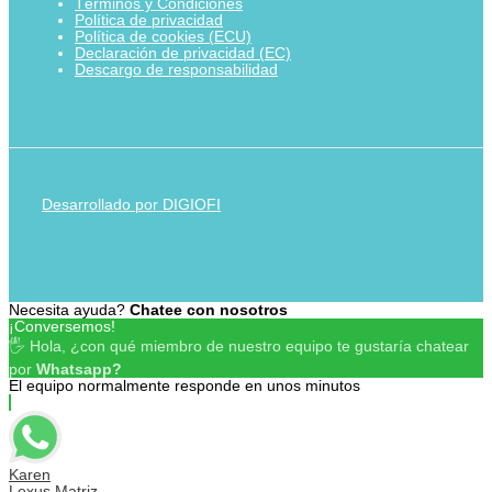
Términos y Condiciones
Política de privacidad
Política de cookies (ECU)
Declaración de privacidad (EC)
Descargo de responsabilidad
Desarrollado por DIGIOFI
Necesita ayuda?
Chatee con nosotros
¡Conversemos!
🖐 Hola, ¿con qué miembro de nuestro equipo te gustaría chatear
por
Whatsapp?
El equipo normalmente responde en unos minutos
Karen
Lexus Matriz