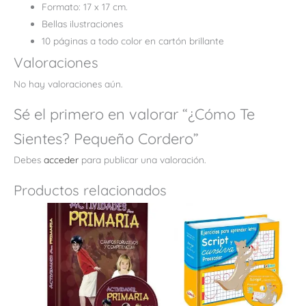
Formato: 17 x 17 cm.
Bellas ilustraciones
10 páginas a todo color en cartón brillante
Valoraciones
No hay valoraciones aún.
Sé el primero en valorar “¿Cómo Te
Sientes? Pequeño Cordero”
Debes
acceder
para publicar una valoración.
Productos relacionados