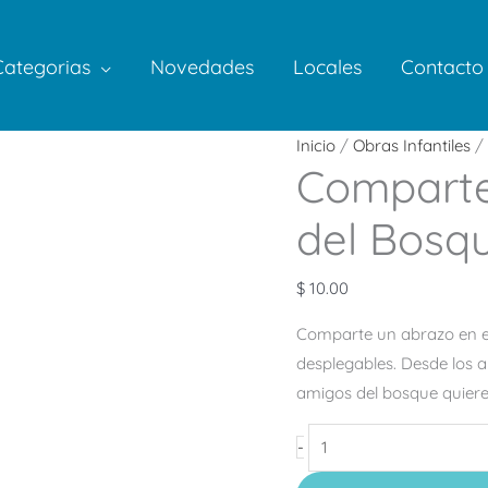
Categorias
Novedades
Locales
Contacto
Comparte
Inicio
/
Obras Infantiles
/ 
Comparte
un
Abrazo
del Bosq
Amigos
del
$
10.00
Bosque
cantidad
Comparte un abrazo en e
desplegables. Desde los 
amigos del bosque quiere
-