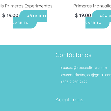
is Primeros Experimentos
Primeras Manuali
$
19.00
$
19.00
AÑADIR AL
AÑAD
CARRITO
CARRITO
Contáctanos
lexusec@lexuseditores.com
lexusmarketing.ec@gmail.co
+593 2 250 2427
Aceptamos