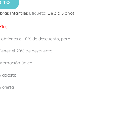
RITO
bras Infantiles
Etiqueta:
De 3 a 5 años
ids!
 obtienes el 10% de descuento, pero...
 ¡Tienes el 20% de descuento!
promoción única!
de agosto
 oferta