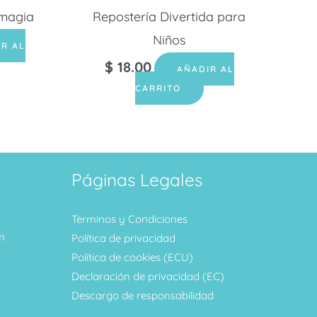
 magia
Repostería Divertida para
Niños
IR AL
$
18.00
AÑADIR AL
CARRITO
Páginas Legales
Términos y Condiciones
m
Política de privacidad
Política de cookies (ECU)
Declaración de privacidad (EC)
Descargo de responsabilidad