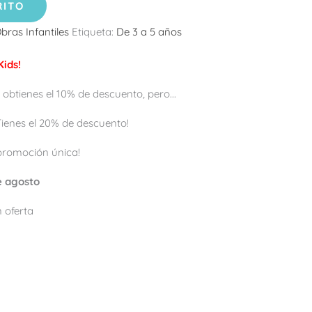
RITO
bras Infantiles
Etiqueta:
De 3 a 5 años
ids!
 obtienes el 10% de descuento, pero...
 ¡Tienes el 20% de descuento!
promoción única!
de agosto
 oferta