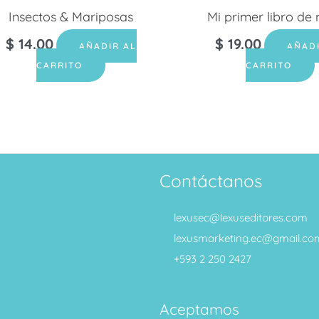
Insectos & Mariposas
Mi primer libro de
$
14.00
$
19.00
AÑADIR AL
AÑAD
CARRITO
CARRITO
Contáctanos
lexusec@lexuseditores.com
lexusmarketing.ec@gmail.co
+593 2 250 2427
Aceptamos