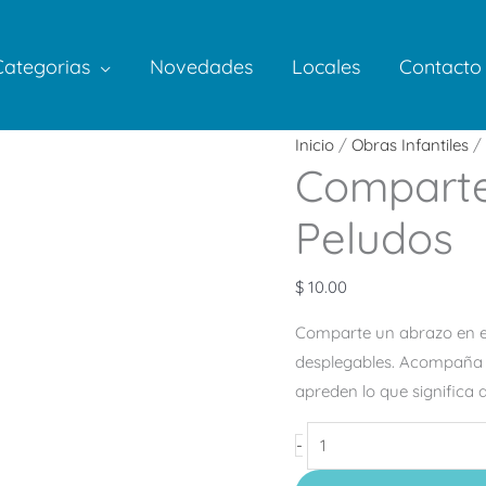
Categorias
Novedades
Locales
Contacto
Comparte
Inicio
/
Obras Infantiles
/ 
Comparte
un
Abrazo
Peludos
Amigos
Peludos
$
10.00
cantidad
Comparte un abrazo en e
desplegables. Acompaña a
apreden lo que significa 
-