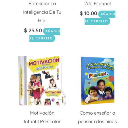
Potenciar La
2do Español
Inteligencia De Tu
$
10.00
AÑADIR
Hijo
AL CARRITO
$
25.50
AÑADIR
AL CARRITO
Motivación
Como enseñar a
Infantil Prescolar
pensar a los niños