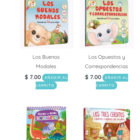
Los Buenos
Los Opuestos y
Modales
Correspondencias
$
7.00
$
7.00
AÑADIR AL
AÑADIR AL
CARRITO
CARRITO