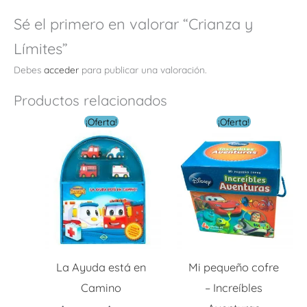
Sé el primero en valorar “Crianza y
Límites”
Debes
acceder
para publicar una valoración.
Productos relacionados
El
El
El
El
¡Oferta!
¡Oferta!
precio
precio
precio
preci
original
actual
original
actua
era:
es:
era:
es:
$ 38.00.
$ 11.40.
$ 38.00.
$ 11.4
La Ayuda está en
Mi pequeño cofre
Camino
– Increíbles