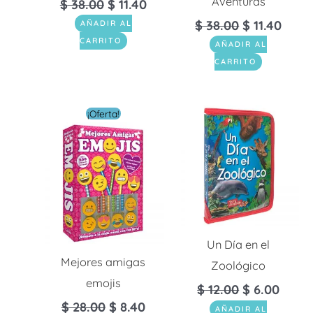
Aventuras
$
38.00
$
11.40
$
38.00
$
11.40
AÑADIR AL
CARRITO
AÑADIR AL
CARRITO
El
El
¡Oferta!
precio
precio
original
actual
era:
es:
$ 28.00.
$ 8.40.
Un Día en el
Mejores amigas
Zoológico
emojis
$
12.00
$
6.00
$
28.00
$
8.40
AÑADIR AL