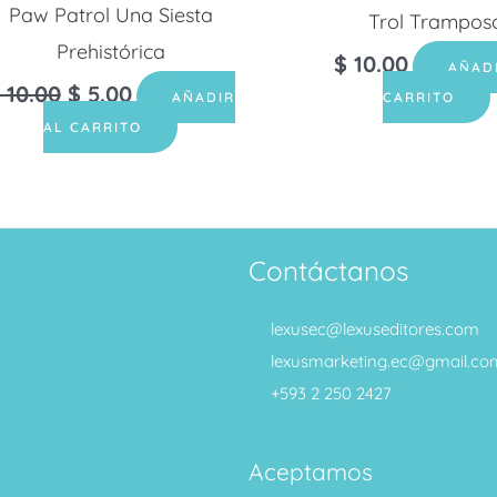
Paw Patrol Una Siesta
Trol Trampos
Prehistórica
$
10.00
AÑAD
10.00
$
5.00
AÑADIR
CARRITO
AL CARRITO
Contáctanos
lexusec@lexuseditores.com
lexusmarketing.ec@gmail.co
+593 2 250 2427
Aceptamos