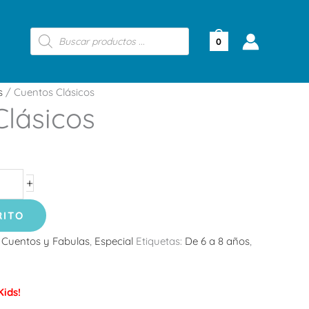
Búsqueda
de
0
productos
s
/ Cuentos Clásicos
Clásicos
+
RITO
:
Cuentos y Fabulas
,
Especial
Etiquetas:
De 6 a 8 años
,
ids!