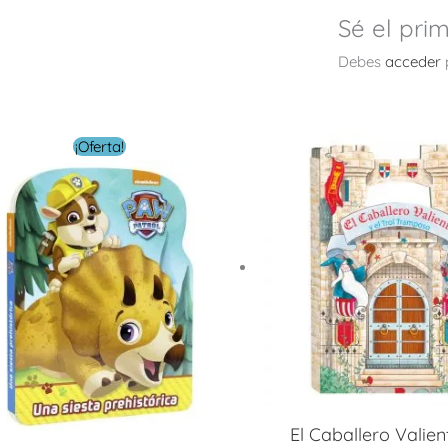
Sé el pri
Debes
acceder
El
El
¡Oferta!
precio
precio
original
actual
era:
es:
$ 10.00.
$ 5.00.
El Caballero Valien