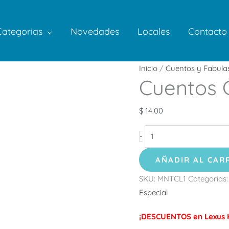
Categorias
Novedades
Locales
Contacto
Cuentos
Inicio
/
Cuentos y Fabula
Cuentos 
Clásicos
cantidad
$
14.00
-
AÑADIR AL CAR
SKU:
MNTCL1
Categorías
Especial
¡DESCUENTOS en Lexus K