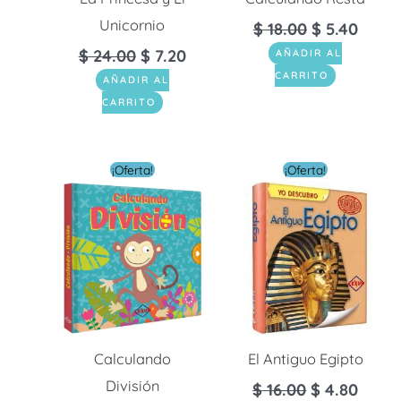
Unicornio
$
18.00
$
5.40
$
24.00
$
7.20
AÑADIR AL
CARRITO
AÑADIR AL
CARRITO
El
El
El
El
¡Oferta!
¡Oferta!
precio
precio
precio
preci
original
actual
original
actua
era:
es:
era:
es:
$ 18.00.
$ 5.40.
$ 16.00.
$ 4.8
Calculando
El Antiguo Egipto
División
$
16.00
$
4.80