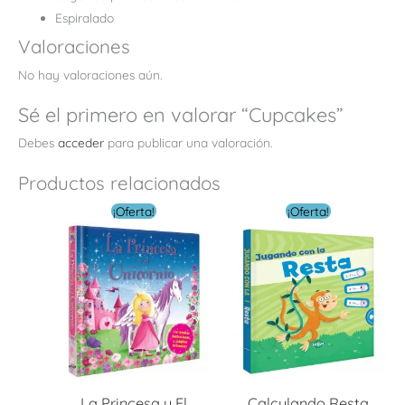
Espiralado
Valoraciones
No hay valoraciones aún.
Sé el primero en valorar “Cupcakes”
Debes
acceder
para publicar una valoración.
Productos relacionados
El
El
El
El
¡Oferta!
¡Oferta!
precio
precio
precio
preci
original
actual
original
actua
era:
es:
era:
es:
$ 24.00.
$ 7.20.
$ 18.00.
$ 5.40
La Princesa y El
Calculando Resta