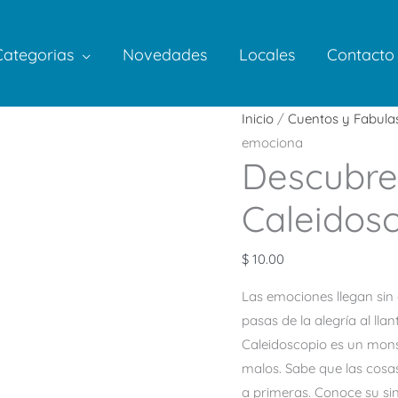
Categorias
Novedades
Locales
Contacto
Inicio
/
Cuentos y Fabula
emociona
Descubre
Caleidos
$
10.00
Las emociones llegan sin 
pasas de la alegría al lla
Caleidoscopio es un mons
malos. Sabe que las cos
a primeras. Conoce su si