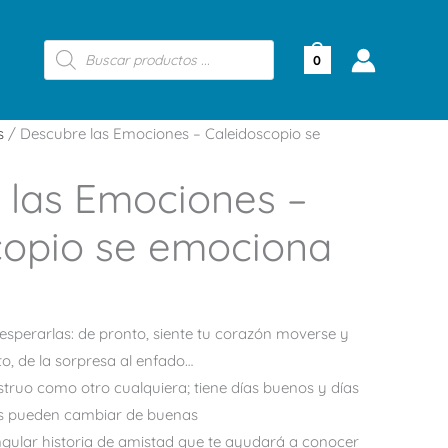
Búsqueda
de
0
productos
s
/ Descubre las Emociones – Caleidoscopio se
 las Emociones –
copio se emociona
esperarlas: de pronto, siente tu corazón moverse y
nto, de la sorpresa al enfado…
truo como otro cualquiera; tiene días buenos y días
as pueden cambiar de buenas
ngular historia de amistad que te ayudará a conocer