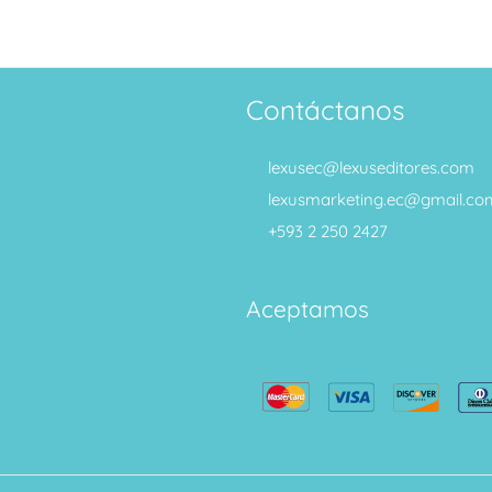
Contáctanos
lexusec@lexuseditores.com
lexusmarketing.ec@gmail.co
+593 2 250 2427
Aceptamos