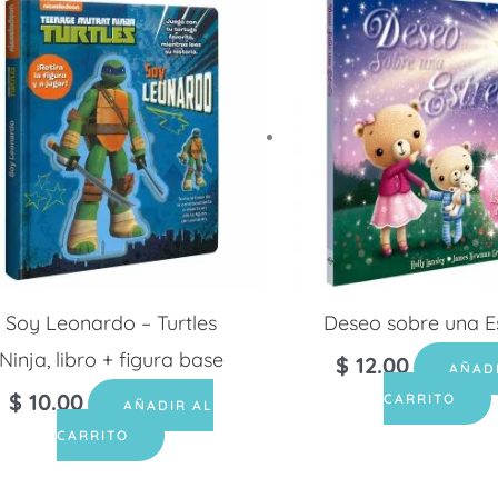
Soy Leonardo – Turtles
Deseo sobre una Es
Ninja, libro + figura base
$
12.00
AÑAD
$
10.00
CARRITO
AÑADIR AL
CARRITO