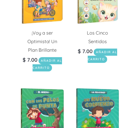
¡Voy a ser
Los Cinco
Optimista! Un
Sentidos
Plan Brillante
$
7.00
AÑADIR AL
$
7.00
CARRITO
AÑADIR AL
CARRITO