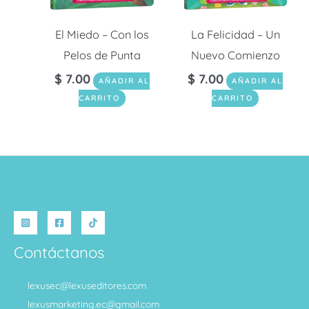
El Miedo – Con los
La Felicidad – Un
Pelos de Punta
Nuevo Comienzo
$
7.00
$
7.00
AÑADIR AL
AÑADIR AL
CARRITO
CARRITO
Contáctanos
lexusec@lexuseditores.com
lexusmarketing.ec@gmail.com