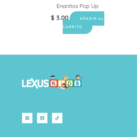
Enanitos Pop Up
$
3.00
AÑADIR AL
CARRITO