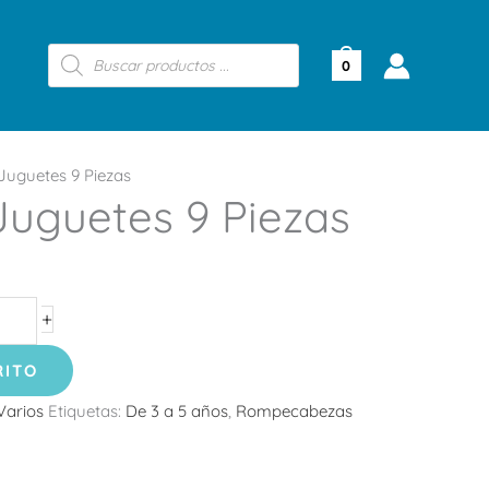
Búsqueda
de
0
productos
Juguetes 9 Piezas
Juguetes 9 Piezas
+
RITO
Varios
Etiquetas:
De 3 a 5 años
,
Rompecabezas