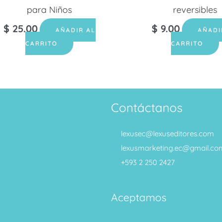
para Niños
reversibles
$
25.00
$
9.00
AÑADIR AL
AÑADI
CARRITO
CARRITO
Contáctanos
lexusec@lexuseditores.com
lexusmarketing.ec@gmail.co
+593 2 250 2427
Aceptamos