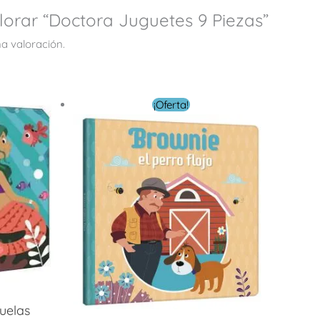
lorar “Doctora Juguetes 9 Piezas”
a valoración.
El
El
¡Oferta!
precio
precio
original
actual
era:
es:
$ 4.00.
$ 2.40.
uelas