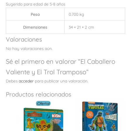
Sugerido para edad de 5-8 años
Peso
0.700 kg
Dimensiones
34 × 21 × 2 cm
Valoraciones
No hay valoraciones aún.
Sé el primero en valorar “El Caballero
Valiente y El Trol Tramposo”
Debes
acceder
para publicar una valoración.
Productos relacionados
El
El
¡Oferta!
precio
precio
original
actual
era:
es:
$ 10.00.
$ 5.00.