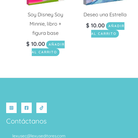
Soy Disney Soy
Deseo una Estrella
Minnie, libro +
$
10.00
AÑADIR
figura base
AL CARRITO
$
10.00
AÑADIR
AL CARRITO
Contáctanos
lexusec@lexuseditores.com