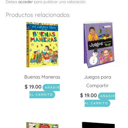
Debes
acceder
para publicar una valoración.
Productos relacionados
Buenas Maneras
Juegos para
Compartir
$
19.00
AÑADIR
$
19.00
AL CARRITO
AÑADIR
AL CARRITO