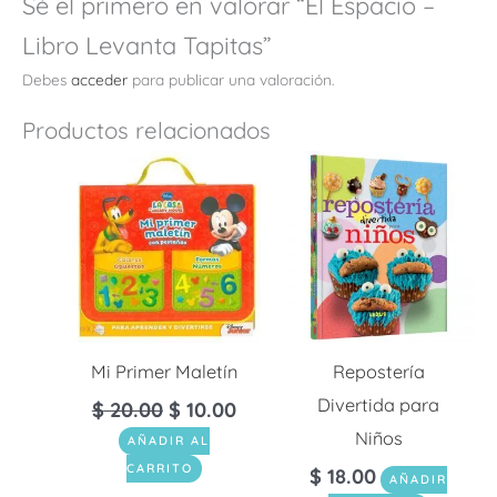
Sé el primero en valorar “El Espacio –
Libro Levanta Tapitas”
Debes
acceder
para publicar una valoración.
Productos relacionados
Mi Primer Maletín
Repostería
Divertida para
$
20.00
$
10.00
Niños
AÑADIR AL
CARRITO
$
18.00
AÑADIR