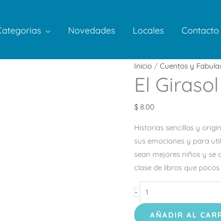
Categorias
Novedades
Locales
Contacto
El
Inicio
/
Cuentos y Fabula
El Girasol
Girasol
Solitario
cantidad
$
8.00
Historias sencillas y orig
sus emociones y para util
sean mejores niños y se d
clase de libros que pocos
-
AÑADIR AL CAR