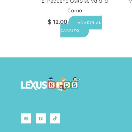
El Pequeño Osito se va a la
V
Cama
$
12.00
AÑADIR AL
CARRITO