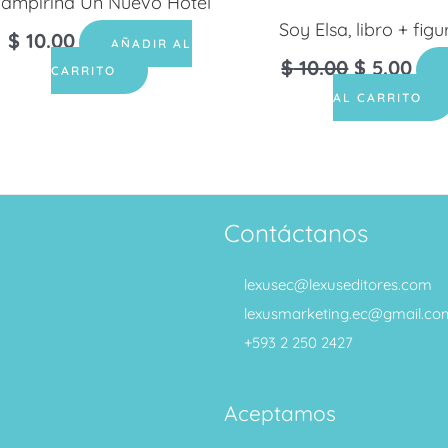
ampirina Un Nuevo Hotel
Soy Elsa, libro + fig
$
10.00
AÑADIR AL
$
10.00
$
5.00
CARRITO
AL CARRITO
Contáctanos
lexusec@lexuseditores.com
lexusmarketing.ec@gmail.co
+593 2 250 2427
Aceptamos