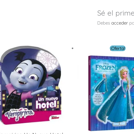
Sé el prime
Debes
acceder
pa
El
El
¡Oferta!
precio
pre
original
act
era:
es:
$ 10.00.
$ 5.