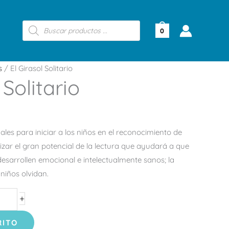
Búsqueda
de
0
productos
s
/ El Girasol Solitario
 Solitario
inales para iniciar a los niños en el reconocimiento de
izar el gran potencial de la lectura que ayudará a que
esarrollen emocional e intelectualmente sanos; la
 niños olvidan.
+
RITO