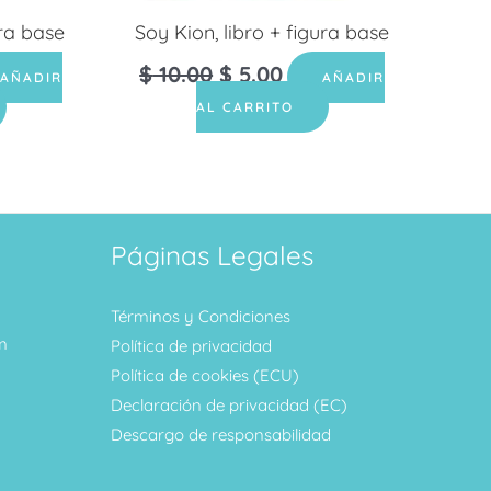
ura base
Soy Kion, libro + figura base
$
10.00
$
5.00
AÑADIR
AÑADIR
AL CARRITO
Páginas Legales
Términos y Condiciones
m
Política de privacidad
Política de cookies (ECU)
Declaración de privacidad (EC)
Descargo de responsabilidad