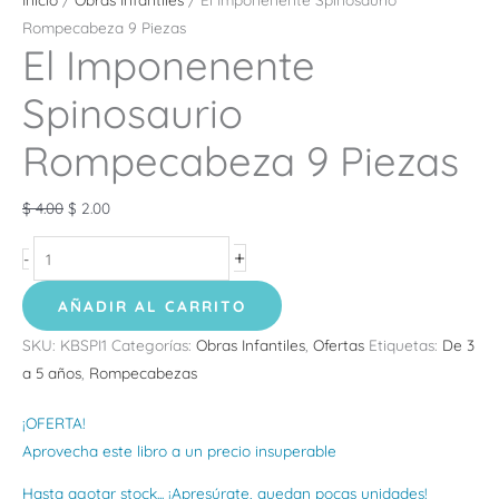
Rompecabeza 9 Piezas
El Imponenente
Spinosaurio
Rompecabeza 9 Piezas
$
4.00
$
2.00
+
-
AÑADIR AL CARRITO
SKU:
KBSPI1
Categorías:
Obras Infantiles
,
Ofertas
Etiquetas:
De 3
a 5 años
,
Rompecabezas
¡OFERTA!
Aprovecha este libro a un precio insuperable
Hasta agotar stock... ¡Apresúrate, quedan pocas unidades!