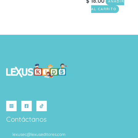
$
18.00
AÑADIR
AL CARRITO
Contáctanos
lexusec@lexuseditores.com