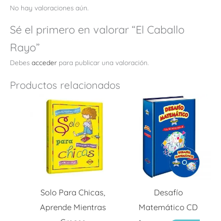
No hay valoraciones aún.
Sé el primero en valorar “El Caballo
Rayo”
Debes
acceder
para publicar una valoración.
Productos relacionados
Solo Para Chicas,
Desafío
Aprende Mientras
Matemático CD