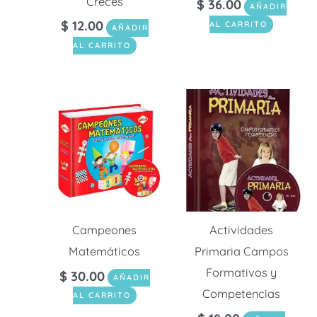
Creces
$
36.00
AÑADIR
$
12.00
AL CARRITO
AÑADIR
AL CARRITO
Campeones
Actividades
Matemáticos
Primaria Campos
Formativos y
$
30.00
AÑADIR
Competencias
AL CARRITO