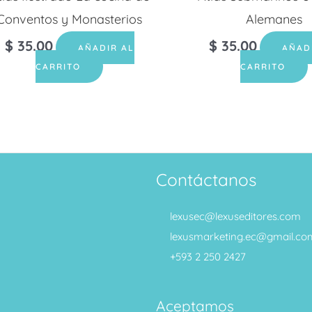
Conventos y Monasterios
Alemanes
$
35.00
$
35.00
AÑADIR AL
AÑAD
CARRITO
CARRITO
Contáctanos
lexusec@lexuseditores.com
lexusmarketing.ec@gmail.co
+593 2 250 2427
Aceptamos