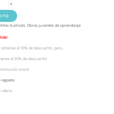
+
RITO
Atlas Ilustrado
,
Obras juveniles de aprendizaje
ids!
 obtienes el 10% de descuento, pero...
 ¡Tienes el 20% de descuento!
promoción única!
de agosto
 oferta