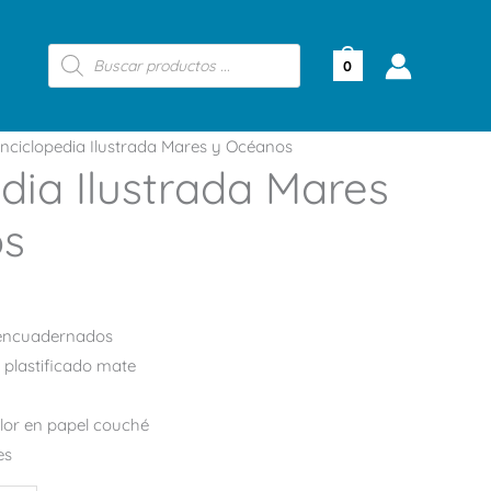
Búsqueda
de
0
productos
nciclopedia Ilustrada Mares y Océanos
dia Ilustrada Mares
os
encuadernados
y plastificado mate
lor en papel couché
es